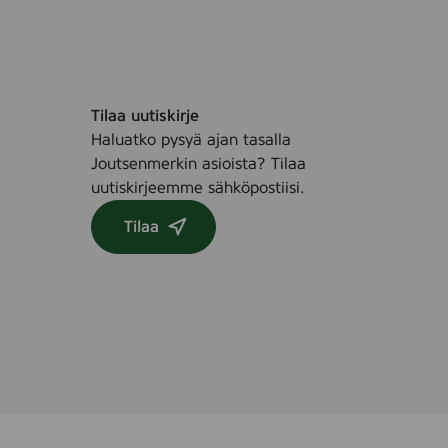
s
t
k
.
Tilaa uutiskirje
Haluatko pysyä ajan tasalla
Joutsenmerkin asioista? Tilaa
uutiskirjeemme sähköpostiisi.
Tilaa