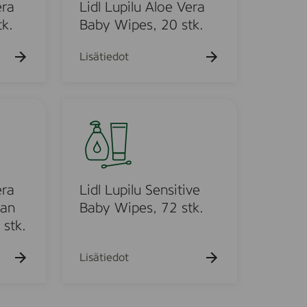
u
era
Lidl Lupilu Aloe Vera
p
k.
Baby Wipes, 20 stk.
i
l
Lisätiedot
u
A
l
L
o
i
e
d
V
l
e
L
r
u
era
Lidl Lupilu Sensitive
a
p
van
Baby Wipes, 72 stk.
B
i
stk.
a
l
b
u
Lisätiedot
y
S
W
e
i
n