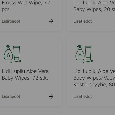
k
k
u
Finess Wet Wipe, 72
Lidl Lupilu Aloe V
u
u
p
pcs
Baby Wipes, 20 st
e
e
i
h
h
t
t
l
Lisätiedot
Lisätiedot
o
o
u
A
l
L
u
o
i
e
d
V
l
e
o
L
r
u
Lidl Lupilu Aloe Vera
Lidl Lupilu Aloe V
a
p
Baby Wipes, 72 stk.
Baby Wipes/Vau
u
B
i
Kosteuspyyhe, 80 
a
l
o
b
u
Lisätiedot
Lisätiedot
y
A
d
W
l
i
o