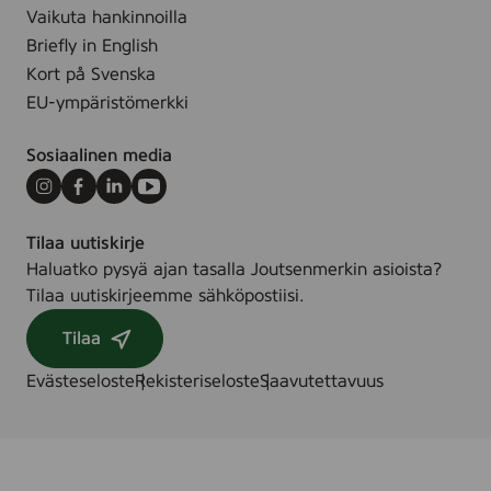
0
V
Vaikuta hankinnoilla
s
a
Briefly in English
t
u
Kort på Svenska
k
v
EU-ympäristömerkki
.
a
n
Sosiaalinen media
K
o
Instagram
Facebook
LinkedIn
Youtube
s
Tilaa uutiskirje
t
Haluatko pysyä ajan tasalla Joutsenmerkin asioista?
e
Tilaa uutiskirjeemme sähköpostiisi.
u
s
Tilaa
p
y
Evästeseloste
Rekisteriseloste
Saavutettavuus
y
h
e
,