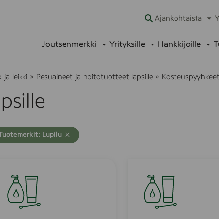
Ajankohtaista
Y
Ava
alav
Joutsenmerkki
Yrityksille
Hankkijoille
T
Avaa
Avaa
Ava
alavalikko
alavalikko
alav
ja leikki
»
Pesuaineet ja hoitotuotteet lapsille
»
Kosteuspyyhkeet 
psille
A
T
Tuotemerkit: Lupilu
y
h
j
L
e
i
n
n
d
ä
l
h
L
a