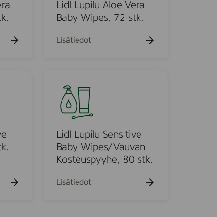
u
era
Lidl Lupilu Aloe Vera
p
k.
Baby Wipes, 72 stk.
i
l
Lisätiedot
u
A
l
L
o
i
e
d
V
l
e
L
r
u
ve
Lidl Lupilu Sensitive
a
p
k.
Baby Wipes/Vauvan
B
i
Kosteuspyyhe, 80 stk.
a
l
b
u
Lisätiedot
y
S
W
e
i
n