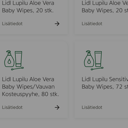
k
u
Lidl Lupilu Aloe Vera
Lidl Lupilu Aloe V
u
p
Baby Wipes, 20 stk.
Baby Wipes, 20 st
e
i
h
t
l
Lisätiedot
Lisätiedot
o
u
A
l
L
u
o
i
e
d
V
l
e
o
L
r
u
Lidl Lupilu Aloe Vera
Lidl Lupilu Sensiti
a
p
Baby Wipes/Vauvan
Baby Wipes, 72 st
u
B
i
Kosteuspyyhe, 80 stk.
a
l
o
b
u
Lisätiedot
Lisätiedot
y
S
d
W
e
i
n