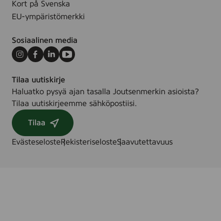
Kort på Svenska
.
e
EU-ympäristömerkki
,
7
Sosiaalinen media
2
&
Instagram
Facebook
LinkedIn
Youtube
2
Tilaa uutiskirje
4
Haluatko pysyä ajan tasalla Joutsenmerkin asioista?
s
Tilaa uutiskirjeemme sähköpostiisi.
t
.
Tilaa
/
s
Evästeseloste
Rekisteriseloste
Saavutettavuus
t
k
.
/
k
p