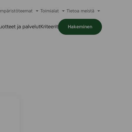
mpäristöteemat
Toimialat
Tietoa meistä
a
Avaa
Avaa
Avaa
alikko
alavalikko
alavalikko
alavalikko
uotteet ja palvelut
Kriteerit
Hakeminen
a
alikko