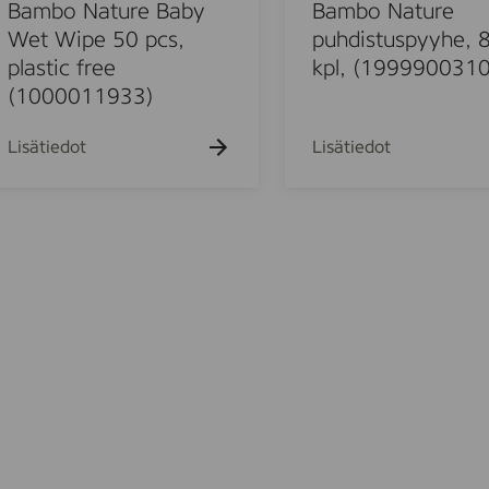
k
N
Bambo Nature Baby
Bambo Nature
u
a
Wet Wipe 50 pcs,
puhdistuspyyhe, 
e
t
plastic free
kpl, (1999900310
h
t
u
(1000011933)
o
r
e
Lisätiedot
Lisätiedot
p
u
u
h
d
i
o
s
t
u
u
s
o
p
y
d
y
h