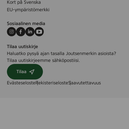
Kort på Svenska
i
EU-ympäristömerkki
l
l
Sosiaalinen media
e
,
Instagram
Facebook
LinkedIn
Youtube
1
Tilaa uutiskirje
5
Haluatko pysyä ajan tasalla Joutsenmerkin asioista?
s
Tilaa uutiskirjeemme sähköpostiisi.
t
.
Tilaa
Evästeseloste
Rekisteriseloste
Saavutettavuus