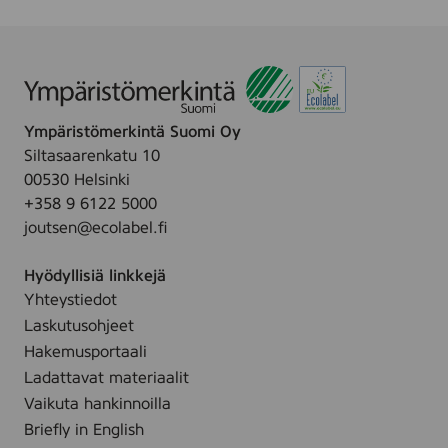
u
p
.
s
y
p
y
y
h
y
e
h
Ympäristömerkintä Suomi Oy
K
e
Siltasaarenkatu 10
a
,
00530 Helsinki
s
2
+358 9 6122 5000
v
5
joutsen@ecolabel.fi
o
s
i
t
Hyödyllisiä linkkejä
l
.
Yhteystiedot
l
Laskutusohjeet
e
J
Hakemusportaali
a
Ladattavat materiaalit
K
Vaikuta hankinnoilla
ä
Briefly in English
s