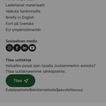
.
,
Ladattavat materiaalit
2
Vaikuta hankinnoilla
5
Briefly in English
s
Kort på Svenska
t
EU-ympäristömerkki
k
Sosiaalinen media
Instagram
Facebook
LinkedIn
Youtube
Tilaa uutiskirje
Haluatko pysyä ajan tasalla Joutsenmerkin asioista?
Tilaa uutiskirjeemme sähköpostiisi.
Tilaa
Evästeseloste
Rekisteriseloste
Saavutettavuus