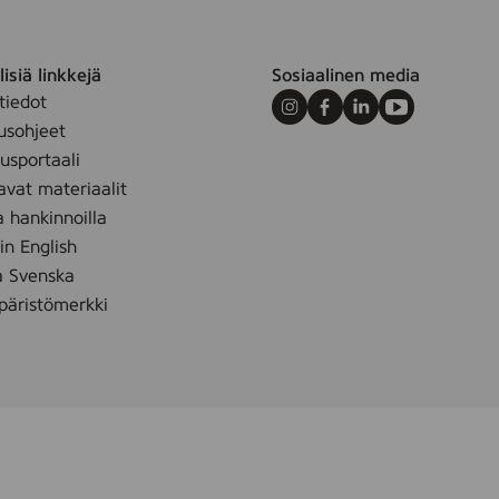
isiä linkkejä
Sosiaalinen media
tiedot
Instagram
Facebook
LinkedIn
Youtube
usohjeet
sportaali
avat materiaalit
a hankinnoilla
 in English
å Svenska
äristömerkki