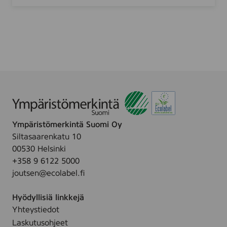
t
0
ä
r
u
i
g
k
t
m
r
i
t
t
-
e
y
3
t
t
0
ä
0
l
g
l
r
e
s
Ympäristömerkintä Suomi Oy
i
Siltasaarenkatu 10
v
00530 Helsinki
u
+358 9 6122 5000
l
joutsen@ecolabel.fi
l
e
Hyödyllisiä linkkejä
.
Yhteystiedot
Laskutusohjeet