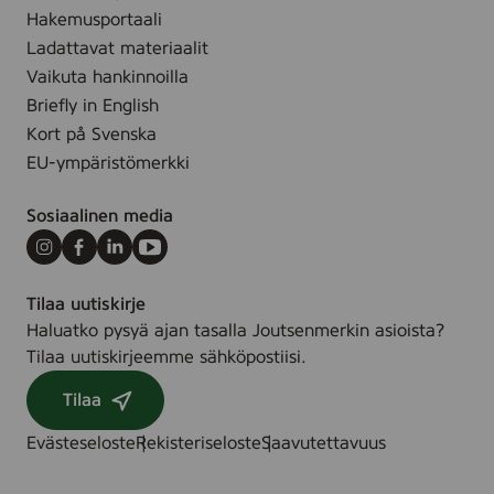
Hakemusportaali
Ladattavat materiaalit
Vaikuta hankinnoilla
Briefly in English
Kort på Svenska
EU-ympäristömerkki
Sosiaalinen media
Instagram
Facebook
LinkedIn
Youtube
Tilaa uutiskirje
Haluatko pysyä ajan tasalla Joutsenmerkin asioista?
Tilaa uutiskirjeemme sähköpostiisi.
Tilaa
Evästeseloste
Rekisteriseloste
Saavutettavuus