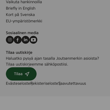
Vaikuta hankinnoilla
Briefly in English
Kort på Svenska
EU-ympäristömerkki
Sosiaalinen media
Instagram
Facebook
LinkedIn
Youtube
Tilaa uutiskirje
Haluatko pysyä ajan tasalla Joutsenmerkin asioista?
Tilaa uutiskirjeemme sähköpostiisi.
Tilaa
Evästeseloste
Rekisteriseloste
Saavutettavuus