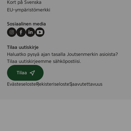
Kort på Svenska
.
s
EU-ympäristömerkki
k
,
Sosiaalinen media
6
0
Instagram
Facebook
LinkedIn
Youtube
m
Tilaa uutiskirje
l
Haluatko pysyä ajan tasalla Joutsenmerkin asioista?
Tilaa uutiskirjeemme sähköpostiisi.
Tilaa
Evästeseloste
Rekisteriseloste
Saavutettavuus