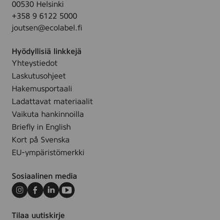
g
00530 Helsinki
0
e
a
r
+358 9 6122 5000
m
,
t
a
joutsen@ecolabel.fi
l
1
e
n
2
r
c
Hyödyllisiä linkkejä
5
f
e
Yhteystiedot
m
r
f
Laskutusohjeet
l
a
r
Hakemusportaali
g
e
Ladattavat materiaalit
r
e
Vaikuta hankinnoilla
a
,
Briefly in English
n
1
c
Kort på Svenska
5
e
EU-ympäristömerkki
0
f
m
r
Sosiaalinen media
l
e
Instagram
Facebook
LinkedIn
Youtube
e
,
Tilaa uutiskirje