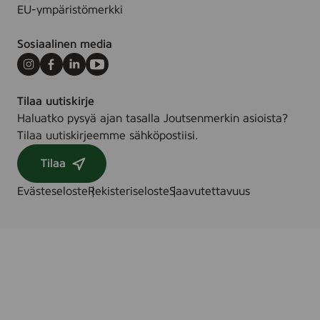
l
EU-ympäristömerkki
e
.
Sosiaalinen media
Instagram
Facebook
LinkedIn
Youtube
Tilaa uutiskirje
Haluatko pysyä ajan tasalla Joutsenmerkin asioista?
Tilaa uutiskirjeemme sähköpostiisi.
Tilaa
Evästeseloste
Rekisteriseloste
Saavutettavuus