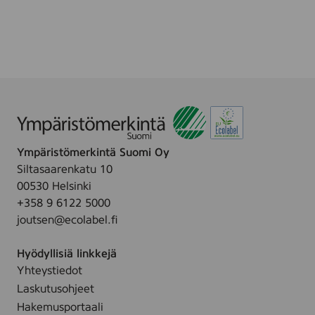
O
r
e
a
e
k
d
S
N
m
a
o
t
k
u
e
r
d
e
Ympäristömerkintä Suomi Oy
,
Siltasaarenkatu 10
N
00530 Helsinki
a
+358 9 6122 5000
t
joutsen@ecolabel.fi
u
r
Hyödyllisiä linkkejä
e
Yhteystiedot
Laskutusohjeet
Hakemusportaali