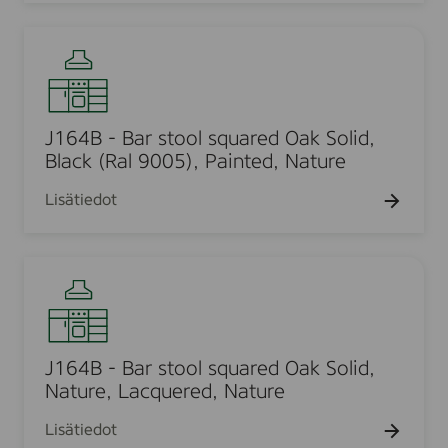
i
k
a
.
e
a
J
r
n
r
1
a
s
a
6
e
,
4
n
J
B
J164B - Bar stool squared Oak Solid,
J
2
-
Black (Ral 9005), Painted, Nature
a
7
B
k
Lisätiedot
a
k
r
a
s
r
J
t
a
1
o
,
6
o
J
4
l
2
B
J164B - Bar stool squared Oak Solid,
s
7
-
Nature, Lacquered, Nature
q
T
B
u
Lisätiedot
a
a
a