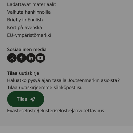
Ladattavat materiaalit
Vaikuta hankinnoilla
Briefly in English
Kort på Svenska
EU-ympäristömerkki
Sosiaalinen media
Instagram
Facebook
LinkedIn
Youtube
Tilaa uutiskirje
Haluatko pysyä ajan tasalla Joutsenmerkin asioista?
Tilaa uutiskirjeemme sähköpostiisi.
Tilaa
Evästeseloste
Rekisteriseloste
Saavutettavuus