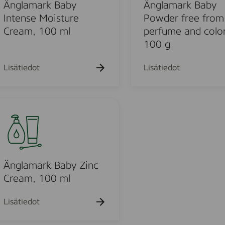
k
k
m
k
Änglamark Baby
Änglamark Baby
u
u
u
a
Intense Moisture
Powder free from
e
e
e
r
Cream, 100 ml
perfume and color
h
h
h
t
t
k
t
100 g
o
o
o
B
a
Lisätiedot
Lisätiedot
b
u
y
P
o
w
o
d
e
u
r
Änglamark Baby Zinc
f
Cream, 100 ml
o
r
e
Lisätiedot
d
e
f