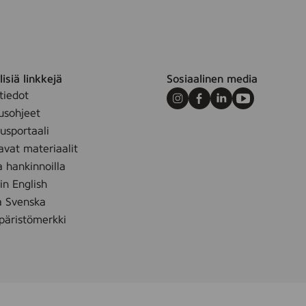
,
1
0
0
g
isiä linkkejä
Sosiaalinen media
tiedot
Instagram
Facebook
LinkedIn
Youtube
usohjeet
sportaali
avat materiaalit
a hankinnoilla
 in English
å Svenska
äristömerkki