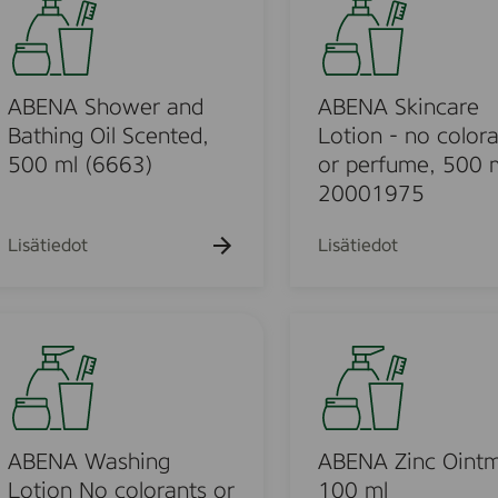
e
E
1
N
0
A
0
S
ABENA Shower and
ABENA Skincare
0
k
Bathing Oil Scented,
Lotion - no color
m
i
500 ml (6663)
or perfume, 500 m
l
n
20001975
m
c
a
Lisätiedot
Lisätiedot
r
e
L
A
o
B
t
E
i
N
o
A
n
Z
ABENA Washing
ABENA Zinc Ointm
-
i
Lotion No colorants or
100 ml