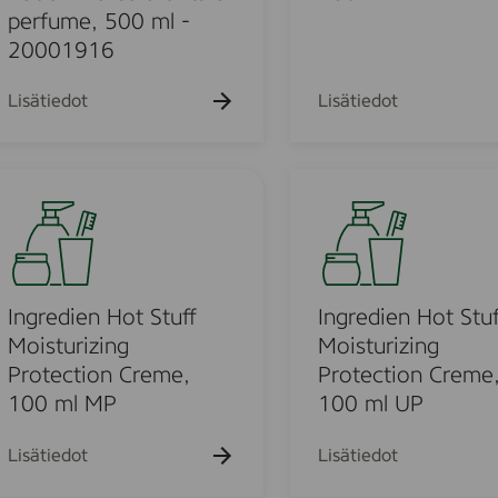
n
n
perfume, 500 ml -
o
c
20001916
c
O
o
i
Lisätiedot
Lisätiedot
l
n
o
t
r
m
I
a
e
n
n
n
g
t
t
r
s
,
e
o
1
d
Ingredien Hot Stuff
Ingredien Hot Stuf
r
0
i
Moisturizing
Moisturizing
p
0
e
Protection Creme,
Protection Creme
e
m
n
100 ml MP
100 ml UP
r
l
H
f
o
Lisätiedot
Lisätiedot
u
t
m