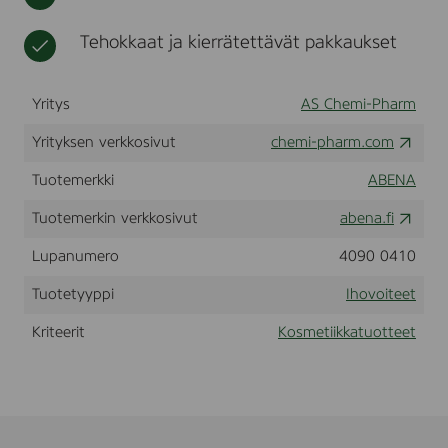
t
i
k
Tehokkaat ja kierrätettävät pakkaukset
k
a
Yritys
AS Chemi-Pharm
Yrityksen verkkosivut
chemi-pharm.com
Tuotemerkki
ABENA
Tuotemerkin verkkosivut
abena.fi
Lupanumero
4090 0410
Tuotetyyppi
Ihovoiteet
Kriteerit
Kosmetiikkatuotteet