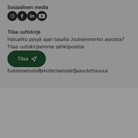
Sosiaalinen media
Instagram
Facebook
LinkedIn
Youtube
Tilaa uutiskirje
Haluatko pysyä ajan tasalla Joutsenmerkin asioista?
Tilaa uutiskirjeemme sähköpostiisi.
Tilaa
Evästeseloste
Rekisteriseloste
Saavutettavuus