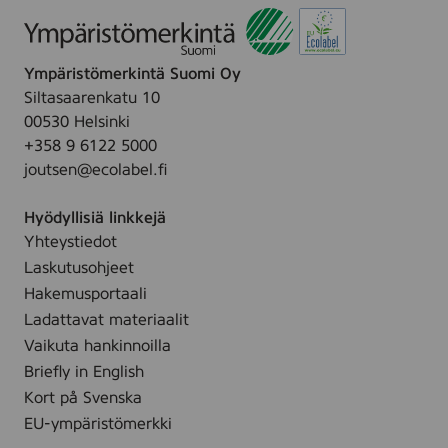
Ympäristömerkintä Suomi Oy
Siltasaarenkatu 10
00530 Helsinki
+358 9 6122 5000
joutsen@ecolabel.fi
Hyödyllisiä linkkejä
Yhteystiedot
Laskutusohjeet
Hakemusportaali
Ladattavat materiaalit
Vaikuta hankinnoilla
Briefly in English
Kort på Svenska
EU-ympäristömerkki