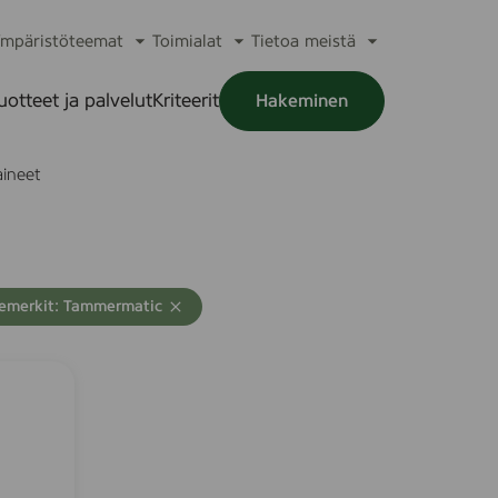
mpäristöteemat
Toimialat
Tietoa meistä
a
Avaa
Avaa
Avaa
alikko
alavalikko
alavalikko
alavalikko
uotteet ja palvelut
Kriteerit
Hakeminen
a
alikko
aineet
emerkit: Tammermatic