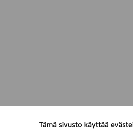
Tämä sivusto käyttää eväste