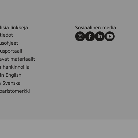
C
T
,
1
isiä linkkejä
Sosiaalinen media
0
tiedot
Instagram
Facebook
LinkedIn
Youtube
l
usohjeet
,
sportaali
2
m
avat materiaalit
0
a hankinnoilla
l
 in English
,
å Svenska
2
äristömerkki
0
0
l