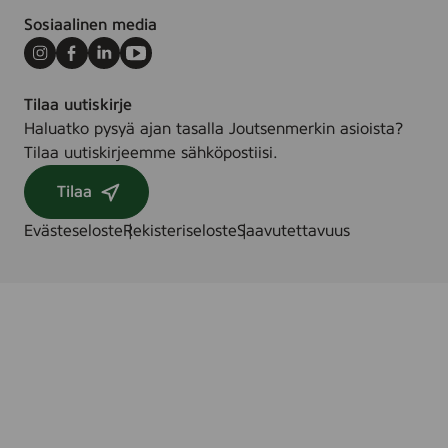
.
Sosiaalinen media
Instagram
Facebook
LinkedIn
Youtube
Tilaa uutiskirje
Haluatko pysyä ajan tasalla Joutsenmerkin asioista?
Tilaa uutiskirjeemme sähköpostiisi.
Tilaa
Evästeseloste
Rekisteriseloste
Saavutettavuus