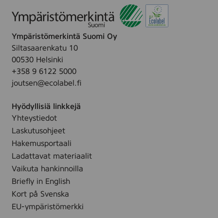
d
t
s
a
t
l
a
r
ä
e
e
i
i
t
k
t
r
t
n
i
s
y
t
t
Ympäristömerkintä Suomi Oy
k
t
ä
h
u
i
Siltasaarenkatu 10
i
m
t
m
00530 Helsinki
-
ä
t
+358 9 6122 5000
t
H
e
y
joutsen@ecolabel.fi
e
t
t
s
ä
Hyödyllisiä linkkejä
p
l
Yhteystiedot
e
l
r
Laskutusohjeet
e
i
Hakemusportaali
s
a
Ladattavat materiaalit
i
v
Vaikuta hankinnoilla
u
Briefly in English
l
Kort på Svenska
l
EU-ympäristömerkki
e