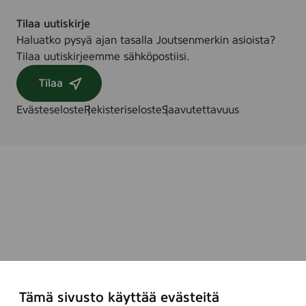
Tilaa uutiskirje
Haluatko pysyä ajan tasalla Joutsenmerkin asioista?
Tilaa uutiskirjeemme sähköpostiisi.
Tilaa
Evästeseloste
Rekisteriseloste
Saavutettavuus
Tämä sivusto käyttää evästeitä