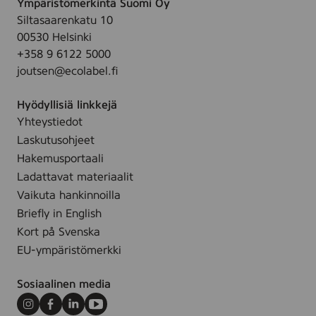
Ympäristömerkintä Suomi Oy
2
t
ä
r
u
i
Siltasaarenkatu 10
,
k
t
m
00530 Helsinki
5
i
t
+358 9 6122 5000
t
k
e
y
joutsen@ecolabel.fi
g
t
t
ä
Hyödyllisiä linkkejä
l
Yhteystiedot
l
Laskutusohjeet
e
Hakemusportaali
s
Ladattavat materiaalit
i
v
Vaikuta hankinnoilla
u
Briefly in English
l
Kort på Svenska
l
EU-ympäristömerkki
e
.
Sosiaalinen media
Instagram
Facebook
LinkedIn
Youtube