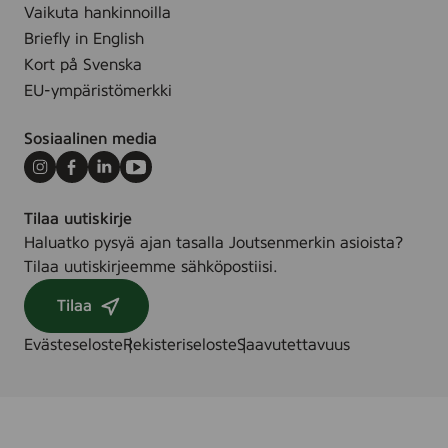
m
,
Vaikuta hankinnoilla
l
5
Briefly in English
0
Kort på Svenska
m
EU-ympäristömerkki
l
Sosiaalinen media
Instagram
Facebook
LinkedIn
Youtube
Tilaa uutiskirje
Haluatko pysyä ajan tasalla Joutsenmerkin asioista?
Tilaa uutiskirjeemme sähköpostiisi.
Tilaa
Evästeseloste
Rekisteriseloste
Saavutettavuus