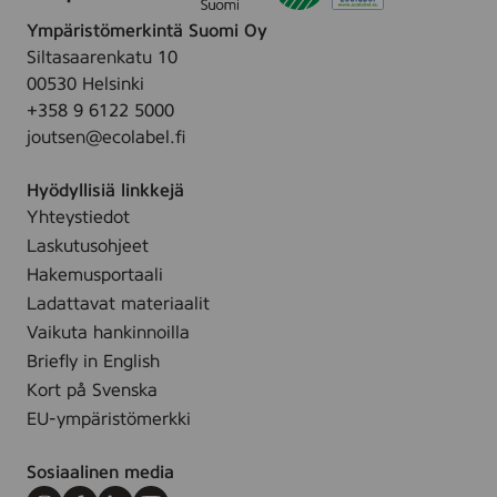
i
t
ä
r
u
i
Ympäristömerkintä Suomi Oy
r
k
t
m
Siltasaarenkatu 10
a
i
t
00530 Helsinki
t
n
e
y
+358 9 6122 5000
t
t
t
joutsen@ecolabel.fi
D
ä
e
l
Hyödyllisiä linkkejä
o
l
Yhteystiedot
R
e
Laskutusohjeet
o
s
l
Hakemusportaali
i
l
Ladattavat materiaalit
v
-
Vaikuta hankinnoilla
u
o
l
Briefly in English
n
l
Kort på Svenska
,
e
EU-ympäristömerkki
5
.
0
Sosiaalinen media
m