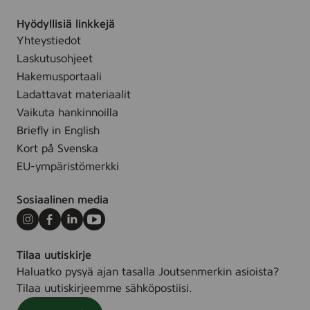
0
.
2
Hyödyllisiä linkkejä
m
0
Yhteystiedot
l
0
Laskutusohjeet
0
Hakemusportaali
2
Ladattavat materiaalit
7
Vaikuta hankinnoilla
6
Briefly in English
9
Kort på Svenska
EU-ympäristömerkki
Sosiaalinen media
Instagram
Facebook
LinkedIn
Youtube
Tilaa uutiskirje
Haluatko pysyä ajan tasalla Joutsenmerkin asioista?
Tilaa uutiskirjeemme sähköpostiisi.