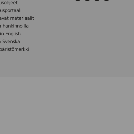
usohjeet
sportaali
avat materiaalit
a hankinnoilla
 in English
å Svenska
äristömerkki