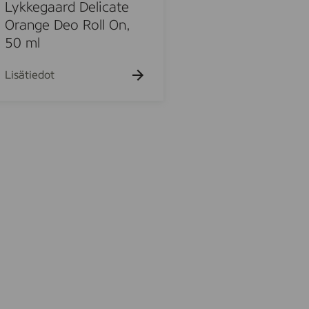
k
Lykkegaard Delicate
u
Orange Deo Roll On,
e
50 ml
h
t
o
Lisätiedot
u
o
u
o
d