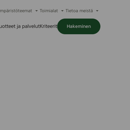
mpäristöteemat
Toimialat
Tietoa meistä
a
Avaa
Avaa
Avaa
alikko
alavalikko
alavalikko
alavalikko
uotteet ja palvelut
Kriteerit
Hakeminen
a
alikko