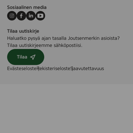
.
Sosiaalinen media
Instagram
Facebook
LinkedIn
Youtube
Tilaa uutiskirje
Haluatko pysyä ajan tasalla Joutsenmerkin asioista?
Tilaa uutiskirjeemme sähköpostiisi.
Tilaa
Evästeseloste
Rekisteriseloste
Saavutettavuus