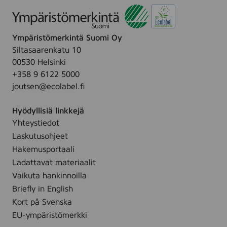
d
t
d
a
t
l
a
r
ä
e
e
o
i
t
k
t
r
t
r
i
s
y
t
t
Ympäristömerkintä Suomi Oy
a
t
ä
h
u
i
Siltasaarenkatu 10
n
m
t
m
00530 Helsinki
t
ä
t
+358 9 6122 5000
t
,
e
y
joutsen@ecolabel.fi
5
t
t
0
ä
Hyödyllisiä linkkejä
m
l
Yhteystiedot
l
l
Laskutusohjeet
e
Hakemusportaali
s
Ladattavat materiaalit
i
v
Vaikuta hankinnoilla
u
Briefly in English
l
Kort på Svenska
l
EU-ympäristömerkki
e