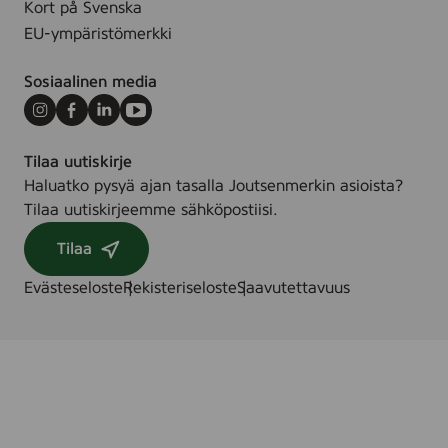
Kort på Svenska
.
n
EU-ympäristömerkki
,
5
Sosiaalinen media
0
m
Instagram
Facebook
LinkedIn
Youtube
l
Tilaa uutiskirje
Haluatko pysyä ajan tasalla Joutsenmerkin asioista?
Tilaa uutiskirjeemme sähköpostiisi.
Tilaa
Evästeseloste
Rekisteriseloste
Saavutettavuus