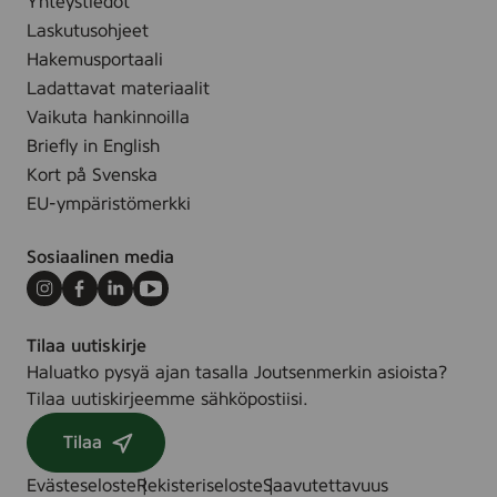
Yhteystiedot
,
.
5
Laskutusohjeet
l
Hakemusportaali
Ladattavat materiaalit
Vaikuta hankinnoilla
Briefly in English
Kort på Svenska
EU-ympäristömerkki
Sosiaalinen media
Instagram
Facebook
LinkedIn
Youtube
Tilaa uutiskirje
Haluatko pysyä ajan tasalla Joutsenmerkin asioista?
Tilaa uutiskirjeemme sähköpostiisi.
Tilaa
Evästeseloste
Rekisteriseloste
Saavutettavuus