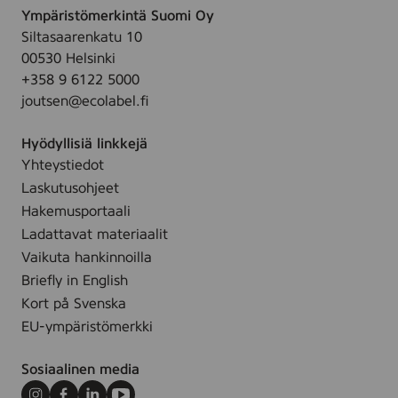
S
0
Ympäristömerkintä Suomi Oy
k
P
1
Siltasaarenkatu 10
S
F
2
00530 Helsinki
P
2
0
+358 9 6122 5000
F
5
0
joutsen@ecolabel.fi
5
,
0
5
Hyödyllisiä linkkejä
,
0
Yhteystiedot
1
m
Laskutusohjeet
8
l
m
Hakemusportaali
-
l
Ladattavat materiaalit
2
-
Vaikuta hankinnoilla
0
2
Briefly in English
0
0
Kort på Svenska
0
0
2
EU-ympäristömerkki
0
1
2
5
Sosiaalinen media
0
0