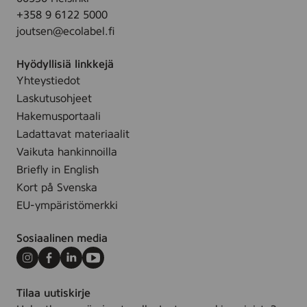
P
n
0
+358 9 6122 5000
F
c
m
joutsen@ecolabel.fi
5
e
l
0
f
Hyödyllisiä linkkejä
,
r
Yhteystiedot
2
e
Laskutusohjeet
0
e
0
Hakemusportaali
,
m
Ladattavat materiaalit
2
l
Vaikuta hankinnoilla
0
-
Briefly in English
0
2
Kort på Svenska
m
6
l
EU-ympäristömerkki
0
0
Sosiaalinen media
1
3
Instagram
Facebook
LinkedIn
Youtube
5
Tilaa uutiskirje
3