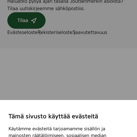
Haluatko pysyä ajan tasalla Joutsenmerkin asioista?
Tilaa uutiskirjeemme sähköpostiisi.
Tilaa
Evästeseloste
Rekisteriseloste
Saavutettavuus
Tämä sivusto käyttää evästeitä
Käytämme evästeitä tarjoamamme sisällön ja
mainosten räätälöimiseen, sosiaalisen median