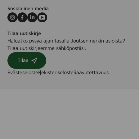
Sosiaalinen media
Instagram
Facebook
LinkedIn
Youtube
Tilaa uutiskirje
Haluatko pysyä ajan tasalla Joutsenmerkin asioista?
Tilaa uutiskirjeemme sähköpostiisi.
Tilaa
Evästeseloste
Rekisteriseloste
Saavutettavuus