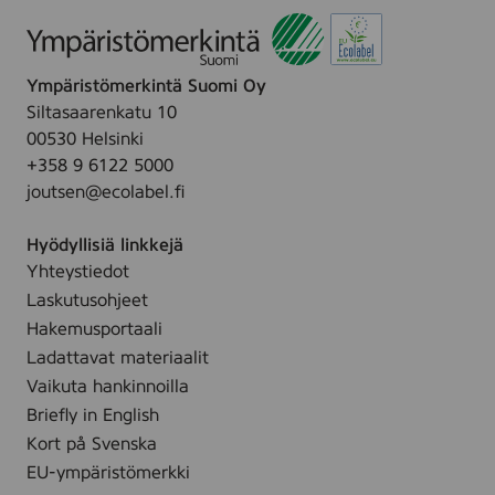
l
e
.
Ympäristömerkintä Suomi Oy
Siltasaarenkatu 10
00530 Helsinki
+358 9 6122 5000
joutsen@ecolabel.fi
Hyödyllisiä linkkejä
Yhteystiedot
Laskutusohjeet
Hakemusportaali
Ladattavat materiaalit
Vaikuta hankinnoilla
Briefly in English
Kort på Svenska
EU-ympäristömerkki