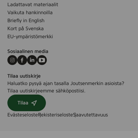
Ladattavat materiaalit
Vaikuta hankinnoilla
Briefly in English
Kort på Svenska
EU-ympäristömerkki
Sosiaalinen media
Instagram
Facebook
LinkedIn
Youtube
Tilaa uutiskirje
Haluatko pysyä ajan tasalla Joutsenmerkin asioista?
Tilaa uutiskirjeemme sähköpostiisi.
Tilaa
Evästeseloste
Rekisteriseloste
Saavutettavuus