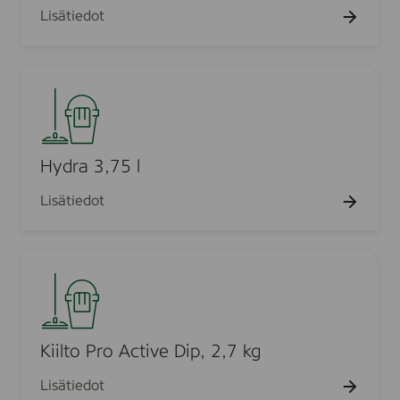
l
m
Lisätiedot
0
e
e
l
.
d
H
e
y
l
d
5
r
l
a
Hydra 3,75 l
3
Lisätiedot
,
7
5
K
l
i
i
l
t
Kiilto Pro Active Dip, 2,7 kg
o
Lisätiedot
P