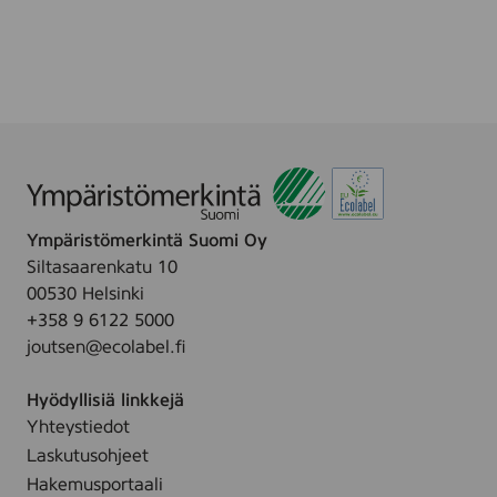
1
c
l
o
5
l
Ympäristömerkintä Suomi Oy
Siltasaarenkatu 10
00530 Helsinki
+358 9 6122 5000
joutsen@ecolabel.fi
Hyödyllisiä linkkejä
Yhteystiedot
Laskutusohjeet
Hakemusportaali