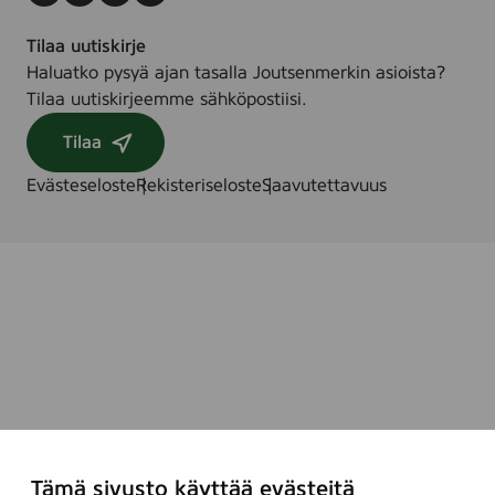
Instagram
Facebook
LinkedIn
Youtube
Tilaa uutiskirje
Haluatko pysyä ajan tasalla Joutsenmerkin asioista?
Tilaa uutiskirjeemme sähköpostiisi.
Tilaa
Evästeseloste
Rekisteriseloste
Saavutettavuus
Tämä sivusto käyttää evästeitä