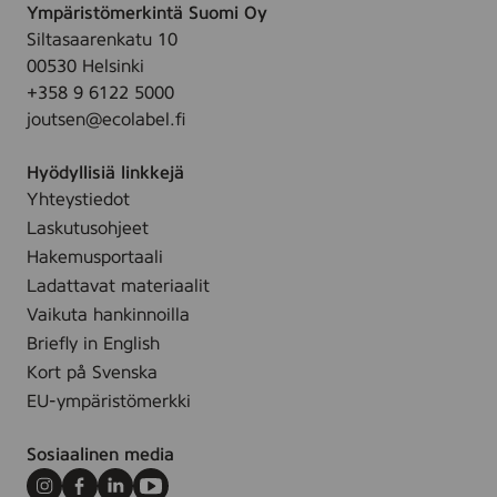
G
Ympäristömerkintä Suomi Oy
7
-
Siltasaarenkatu 10
-
3
00530 Helsinki
1
0
+358 9 6122 5000
9
0
joutsen@ecolabel.fi
9
0
-
Hyödyllisiä linkkejä
0
Yhteystiedot
3
Laskutusohjeet
3
Hakemusportaali
7
Ladattavat materiaalit
-
Vaikuta hankinnoilla
3
Briefly in English
2
Kort på Svenska
9
EU-ympäristömerkki
Sosiaalinen media