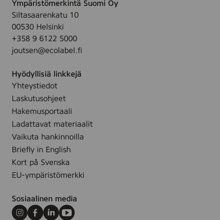
Ympäristömerkintä Suomi Oy
V
Siltasaarenkatu 10
F
00530 Helsinki
+358 9 6122 5000
joutsen@ecolabel.fi
Hyödyllisiä linkkejä
Yhteystiedot
Laskutusohjeet
Hakemusportaali
Ladattavat materiaalit
Vaikuta hankinnoilla
Briefly in English
Kort på Svenska
EU-ympäristömerkki
Sosiaalinen media
Instagram
Facebook
LinkedIn
Youtube