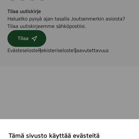
Tilaa uutiskirje
Haluatko pysyä ajan tasalla Joutsenmerkin asioista?
Tilaa uutiskirjeemme sähköpostiisi.
Tilaa
Evästeseloste
Rekisteriseloste
Saavutettavuus
Tämä sivusto käyttää evästeitä