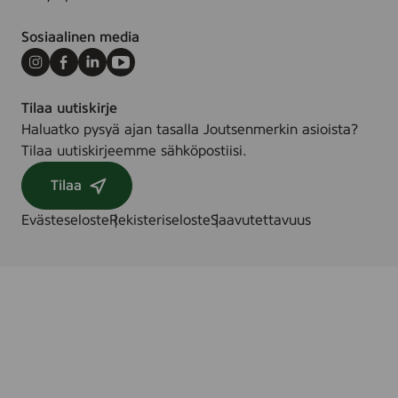
1
0
Sosiaalinen media
0
0
Instagram
Facebook
LinkedIn
Youtube
l
Tilaa uutiskirje
Haluatko pysyä ajan tasalla Joutsenmerkin asioista?
Tilaa uutiskirjeemme sähköpostiisi.
Tilaa
Evästeseloste
Rekisteriseloste
Saavutettavuus