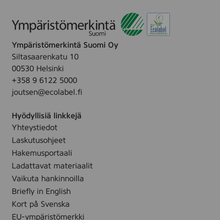
l
,
2
l
1
0
i
0
l
n
l
,
Ympäristömerkintä Suomi Oy
e
,
2
Siltasaarenkatu 10
:
2
0
00530 Helsinki
X
0
0
+358 9 6122 5000
e
l
l
joutsen@ecolabel.fi
s
,
i
2
Hyödyllisiä linkkejä
p
0
Yhteystiedot
e
0
Laskutusohjeet
s
l
u
Hakemusportaali
,
a
Ladattavat materiaalit
1
i
Vaikuta hankinnoilla
0
n
Briefly in English
0
e
Kort på Svenska
0
,
l
EU-ympäristömerkki