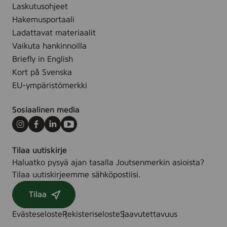
Laskutusohjeet
Hakemusportaali
Ladattavat materiaalit
Vaikuta hankinnoilla
Briefly in English
Kort på Svenska
EU-ympäristömerkki
Sosiaalinen media
Instagram
Facebook
LinkedIn
Youtube
Tilaa uutiskirje
Haluatko pysyä ajan tasalla Joutsenmerkin asioista?
Tilaa uutiskirjeemme sähköpostiisi.
Tilaa
Evästeseloste
Rekisteriseloste
Saavutettavuus