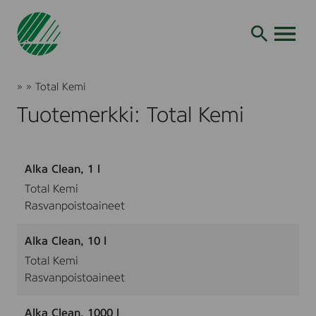
Siirry
hakuun
AVAA VALI
Joutsenmerkki
»
»
Total Kemi
Tuotteet
Tuotemerkki: Total Kemi
ja
palvelut
Alka Clean, 1 l
Total Kemi
Rasvanpoistoaineet
Alka Clean, 10 l
Total Kemi
Rasvanpoistoaineet
Alka Clean, 1000 l