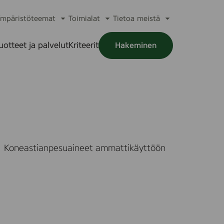
mpäristöteemat
Toimialat
Tietoa meistä
a
Avaa
Avaa
Avaa
alikko
alavalikko
alavalikko
alavalikko
uotteet ja palvelut
Kriteerit
Hakeminen
a
alikko
Koneastianpesuaineet ammattikäyttöön