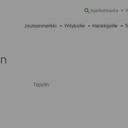
Ajankohtaista
Y
Ava
alav
Joutsenmerkki
Yrityksille
Hankkijoille
T
Avaa
Avaa
Ava
alavalikko
alavalikko
alav
in
Topclin