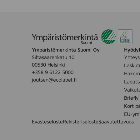
Ympäristömerkintä Suomi Oy
Hyödyll
Siltasaarenkatu 10
Yhteys
00530 Helsinki
Laskut
+358 9 6122 5000
Hakemu
joutsen@ecolabel.fi
Ladatt
Vaikut
Briefly
Kort p
EU-ymp
Evästeseloste
Rekisteriseloste
Saavutettavuus