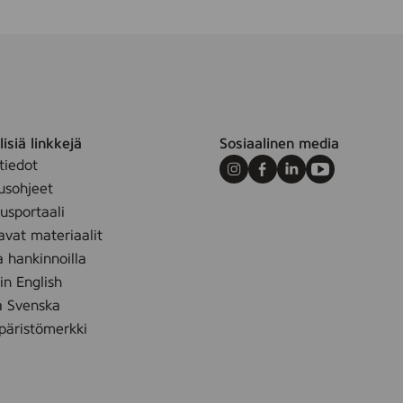
isiä linkkejä
Sosiaalinen media
tiedot
Instagram
Facebook
LinkedIn
Youtube
usohjeet
sportaali
avat materiaalit
a hankinnoilla
 in English
å Svenska
äristömerkki