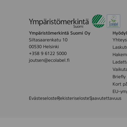
Ympäristömerkintä Suomi Oy
Hyödyll
Siltasaarenkatu 10
Yhteys
00530 Helsinki
Laskut
+358 9 6122 5000
Hakemu
joutsen@ecolabel.fi
Ladatt
Vaikut
Briefly
Kort p
EU-ymp
Evästeseloste
Rekisteriseloste
Saavutettavuus