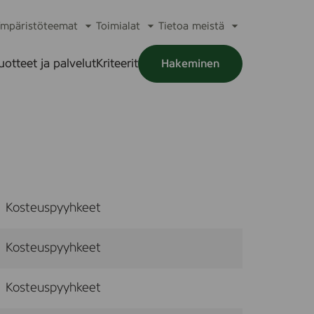
mpäristöteemat
Toimialat
Tietoa meistä
a
Avaa
Avaa
Avaa
alikko
alavalikko
alavalikko
alavalikko
uotteet ja palvelut
Kriteerit
Hakeminen
a
alikko
Kosteuspyyhkeet
Kosteuspyyhkeet
Kosteuspyyhkeet