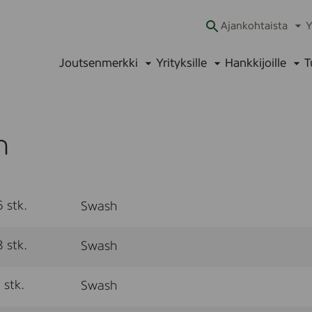
Ajankohtaista
Y
Ava
alav
Joutsenmerkki
Yrityksille
Hankkijoille
T
Avaa
Avaa
Ava
alavalikko
alavalikko
alav
h
 stk.
Swash
 stk.
Swash
stk.
Swash