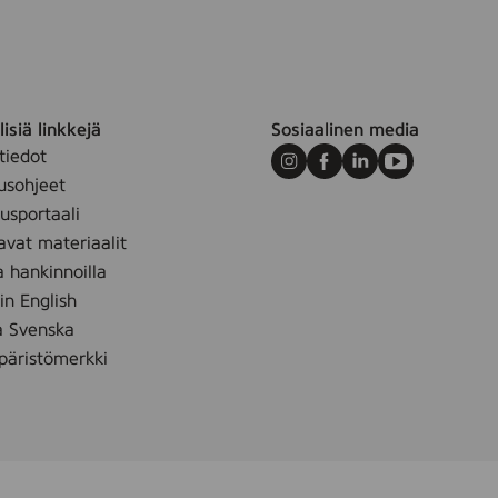
isiä linkkejä
Sosiaalinen media
tiedot
Instagram
Facebook
LinkedIn
Youtube
usohjeet
sportaali
avat materiaalit
a hankinnoilla
 in English
å Svenska
äristömerkki