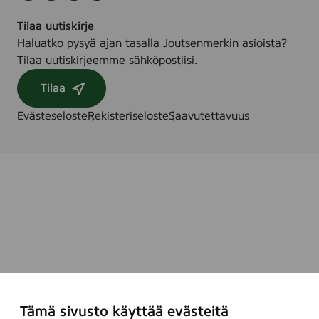
Tilaa uutiskirje
Haluatko pysyä ajan tasalla Joutsenmerkin asioista?
Tilaa uutiskirjeemme sähköpostiisi.
Tilaa
Evästeseloste
Rekisteriseloste
Saavutettavuus
Tämä sivusto käyttää evästeitä