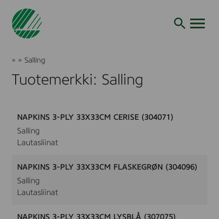
Siirry
hakuun
AVAA VALI
Joutsenmerkki
»
»
Salling
Tuotteet
Tuotemerkki: Salling
ja
palvelut
NAPKINS 3-PLY 33X33CM CERISE (304071)
Salling
Lautasliinat
NAPKINS 3-PLY 33X33CM FLASKEGRØN (304096)
Salling
Lautasliinat
NAPKINS 3-PLY 33X33CM LYSBLÅ (307075)