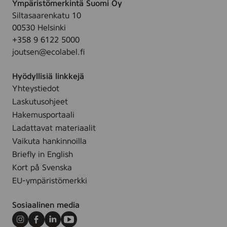
Ympäristömerkintä Suomi Oy
Siltasaarenkatu 10
00530 Helsinki
+358 9 6122 5000
joutsen@ecolabel.fi
Hyödyllisiä linkkejä
Yhteystiedot
Laskutusohjeet
Hakemusportaali
Ladattavat materiaalit
Vaikuta hankinnoilla
Briefly in English
Kort på Svenska
EU-ympäristömerkki
Sosiaalinen media
Instagram
Facebook
LinkedIn
Youtube