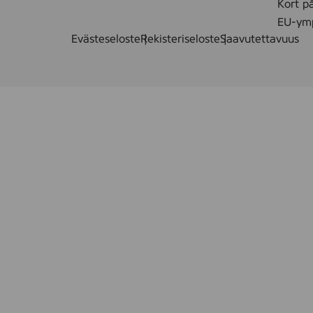
Kort p
EU-ymp
Evästeseloste
Rekisteriseloste
Saavutettavuus