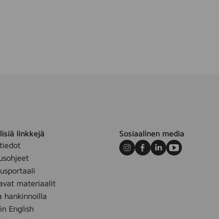
isiä linkkejä
Sosiaalinen media
tiedot
Instagram
Facebook
LinkedIn
Youtube
usohjeet
sportaali
avat materiaalit
a hankinnoilla
 in English