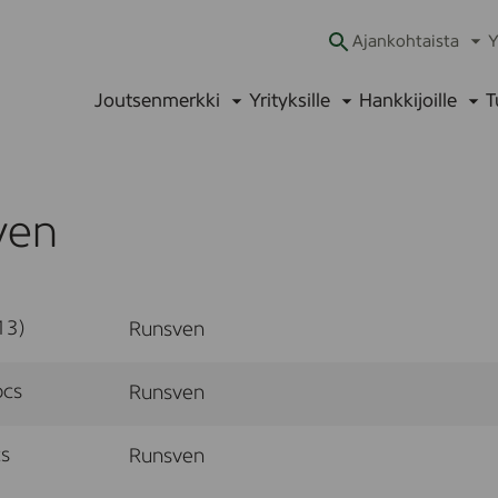
Ajankohtaista
Y
Ava
alav
Joutsenmerkki
Yrityksille
Hankkijoille
T
Avaa
Avaa
Ava
alavalikko
alavalikko
alav
ven
13)
Runsven
pcs
Runsven
s
Runsven