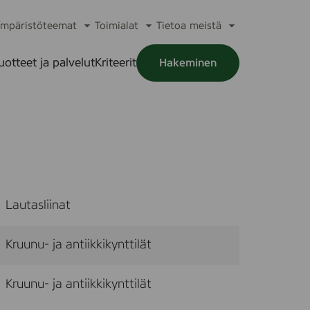
mpäristöteemat
Toimialat
Tietoa meistä
a
Avaa
Avaa
Avaa
alikko
alavalikko
alavalikko
alavalikko
uotteet ja palvelut
Kriteerit
Hakeminen
a
alikko
Lautasliinat
Kruunu- ja antiikkikynttilät
Kruunu- ja antiikkikynttilät