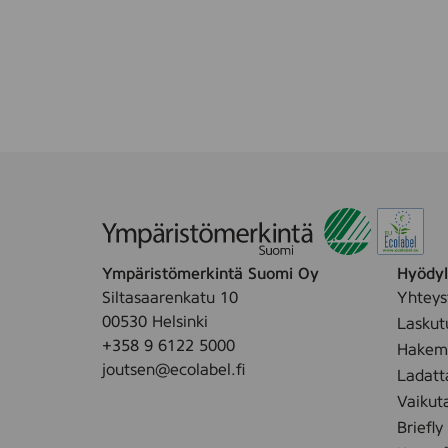
Ympäristömerkintä Suomi Oy
Hyödyll
Siltasaarenkatu 10
Yhteys
00530 Helsinki
Laskut
+358 9 6122 5000
Hakemu
joutsen@ecolabel.fi
Ladatt
Vaikut
Briefly