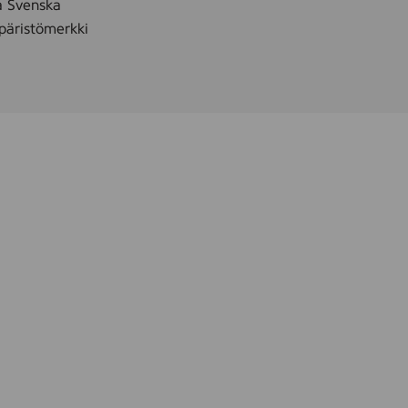
å Svenska
äristömerkki