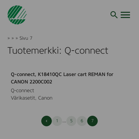
Siirry
hakuun
AVAA VALI
Joutsenmerkki
»
»
»
Sivu 7
Tuotteet
Q-
Tuotemerkki: Q-connect
ja
connect
palvelut
Q-connect, K18410QC Laser cart REMAN for
CANON 2200C002
Q-connect
Värikasetit, Canon
Edellinen
…
1
5
6
7
sivu