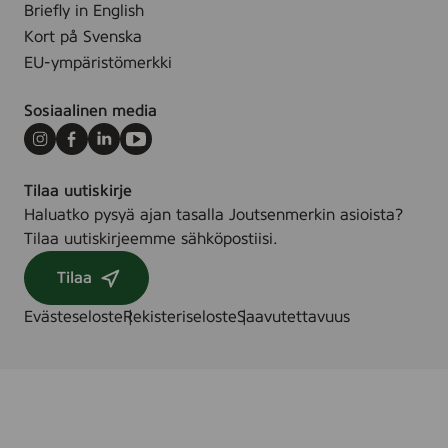
Briefly in English
Kort på Svenska
EU-ympäristömerkki
Sosiaalinen media
Instagram
Facebook
LinkedIn
Youtube
Tilaa uutiskirje
Haluatko pysyä ajan tasalla Joutsenmerkin asioista?
Tilaa uutiskirjeemme sähköpostiisi.
Tilaa
Evästeseloste
Rekisteriseloste
Saavutettavuus