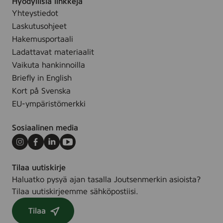
Hyödyllisiä linkkejä
Yhteystiedot
Laskutusohjeet
Hakemusportaali
Ladattavat materiaalit
Vaikuta hankinnoilla
Briefly in English
Kort på Svenska
EU-ympäristömerkki
Sosiaalinen media
Instagram
Facebook
LinkedIn
Youtube
Tilaa uutiskirje
Haluatko pysyä ajan tasalla Joutsenmerkin asioista?
Tilaa uutiskirjeemme sähköpostiisi.
Tilaa