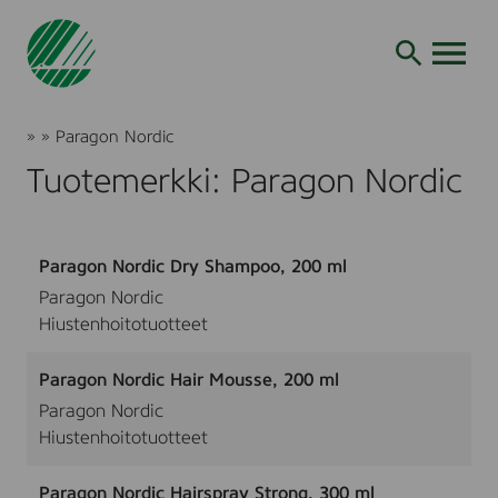
Siirry
hakuun
AVAA VALI
Joutsenmerkki
»
»
Paragon Nordic
Tuotteet
Tuotemerkki: Paragon Nordic
ja
palvelut
Paragon Nordic Dry Shampoo, 200 ml
Paragon Nordic
Hiustenhoitotuotteet
Paragon Nordic Hair Mousse, 200 ml
Paragon Nordic
Hiustenhoitotuotteet
Paragon Nordic Hairspray Strong, 300 ml