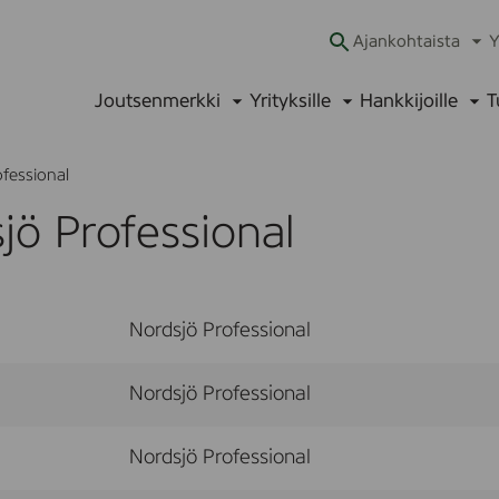
Ajankohtaista
Y
Ava
alav
Joutsenmerkki
Yrityksille
Hankkijoille
T
Avaa
Avaa
Ava
alavalikko
alavalikko
alav
fessional
jö Professional
Nordsjö Professional
Nordsjö Professional
Nordsjö Professional