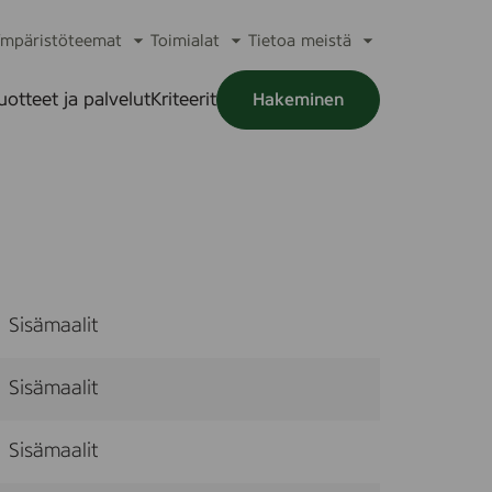
mpäristöteemat
Toimialat
Tietoa meistä
a
Avaa
Avaa
Avaa
alikko
alavalikko
alavalikko
alavalikko
uotteet ja palvelut
Kriteerit
Hakeminen
a
alikko
Sisämaalit
Sisämaalit
Sisämaalit