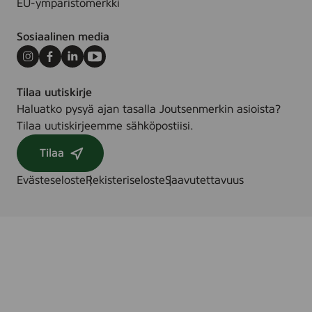
EU-ympäristömerkki
Sosiaalinen media
Instagram
Facebook
LinkedIn
Youtube
Tilaa uutiskirje
Haluatko pysyä ajan tasalla Joutsenmerkin asioista?
Tilaa uutiskirjeemme sähköpostiisi.
Tilaa
Evästeseloste
Rekisteriseloste
Saavutettavuus