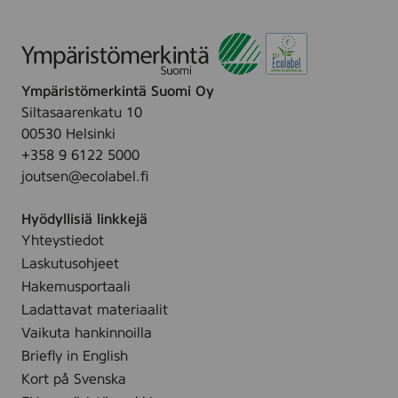
Ympäristömerkintä Suomi Oy
Siltasaarenkatu 10
00530 Helsinki
+358 9 6122 5000
joutsen@ecolabel.fi
Hyödyllisiä linkkejä
Yhteystiedot
Laskutusohjeet
Hakemusportaali
Ladattavat materiaalit
Vaikuta hankinnoilla
Briefly in English
Kort på Svenska