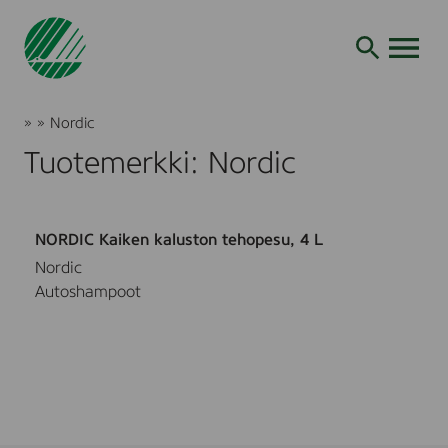
Siirry
hakuun
AVAA VALI
Joutsenmerkki
»
»
Nordic
Tuotteet
Tuotemerkki: Nordic
ja
palvelut
NORDIC Kaiken kaluston tehopesu, 4 L
Nordic
Autoshampoot