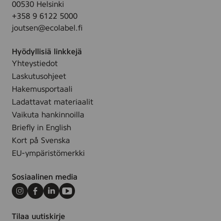
00530 Helsinki
+358 9 6122 5000
joutsen@ecolabel.fi
Hyödyllisiä linkkejä
Yhteystiedot
Laskutusohjeet
Hakemusportaali
Ladattavat materiaalit
Vaikuta hankinnoilla
Briefly in English
Kort på Svenska
EU-ympäristömerkki
Sosiaalinen media
Instagram
Facebook
LinkedIn
Youtube
Tilaa uutiskirje