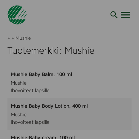
Siirry
hakuun
AVAA VALI
Joutsenmerkki
»
»
Mushie
Tuotteet
Tuotemerkki: Mushie
ja
palvelut
Mushie Baby Balm, 100 ml
Mushie
Ihovoiteet lapsille
Mushie Baby Body Lotion, 400 ml
Mushie
Ihovoiteet lapsille
Mushie Baby cream, 100 ml