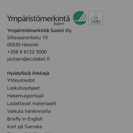
Ympäristömerkintä Suomi Oy
Siltasaarenkatu 10
00530 Helsinki
+358 9 6122 5000
joutsen@ecolabel.fi
Hyödyllisiä linkkejä
Yhteystiedot
Laskutusohjeet
Hakemusportaali
Ladattavat materiaalit
Vaikuta hankinnoilla
Briefly in English
Kort på Svenska