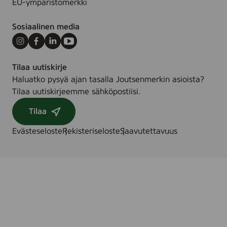
EU-ympäristömerkki
Sosiaalinen media
Instagram
Facebook
LinkedIn
Youtube
Tilaa uutiskirje
Haluatko pysyä ajan tasalla Joutsenmerkin asioista?
Tilaa uutiskirjeemme sähköpostiisi.
Tilaa
Evästeseloste
Rekisteriseloste
Saavutettavuus