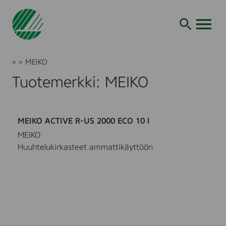
Siirry
hakuun
AVAA VALI
Joutsenmerkki
»
»
MEIKO
Tuotteet
Tuotemerkki: MEIKO
ja
palvelut
MEIKO ACTIVE R-US 2000 ECO 10 l
MEIKO
Huuhtelukirkasteet ammattikäyttöön