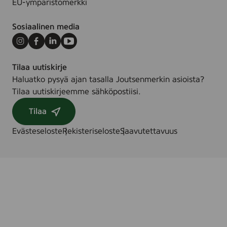
EU-ympäristömerkki
Sosiaalinen media
Instagram
Facebook
LinkedIn
Youtube
Tilaa uutiskirje
Haluatko pysyä ajan tasalla Joutsenmerkin asioista?
Tilaa uutiskirjeemme sähköpostiisi.
Tilaa
Evästeseloste
Rekisteriseloste
Saavutettavuus