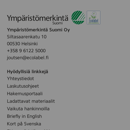
Ympäristömerkintä Suomi Oy
Siltasaarenkatu 10
00530 Helsinki
+358 9 6122 5000
joutsen@ecolabel.fi
Hyödyllisiä linkkejä
Yhteystiedot
Laskutusohjeet
Hakemusportaali
Ladattavat materiaalit
Vaikuta hankinnoilla
Briefly in English
Kort på Svenska