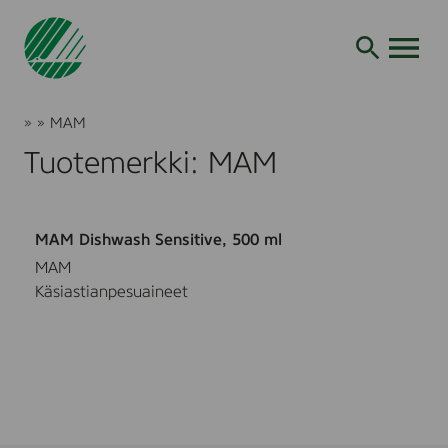
Siirry
hakuun
AVAA VALI
Joutsenmerkki
»
»
MAM
Tuotteet
Tuotemerkki: MAM
ja
palvelut
MAM Dishwash Sensitive, 500 ml
MAM
Käsiastianpesuaineet