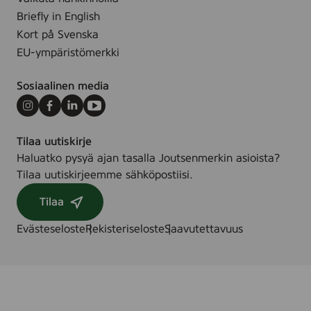
Briefly in English
Kort på Svenska
EU-ympäristömerkki
Sosiaalinen media
Instagram
Facebook
LinkedIn
Youtube
Tilaa uutiskirje
Haluatko pysyä ajan tasalla Joutsenmerkin asioista?
Tilaa uutiskirjeemme sähköpostiisi.
Tilaa
Evästeseloste
Rekisteriseloste
Saavutettavuus