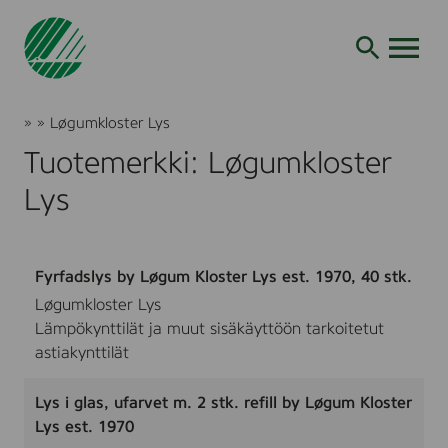
Siirry
hakuun
AVAA VALI
Joutsenmerkki
»
»
Løgumkloster Lys
Tuotteet
Tuotemerkki: Løgumkloster
ja
palvelut
Lys
Fyrfadslys by Løgum Kloster Lys est. 1970, 40 stk.
Løgumkloster Lys
Lämpökynttilät ja muut sisäkäyttöön tarkoitetut
astiakynttilät
Lys i glas, ufarvet m. 2 stk. refill by Løgum Kloster
Lys est. 1970