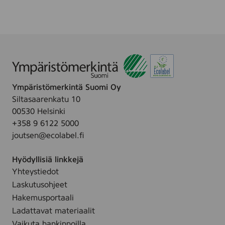
Ympäristömerkintä Suomi Oy
Siltasaarenkatu 10
00530 Helsinki
+358 9 6122 5000
joutsen@ecolabel.fi
Hyödyllisiä linkkejä
Yhteystiedot
Laskutusohjeet
Hakemusportaali
Ladattavat materiaalit
Vaikuta hankinnoilla