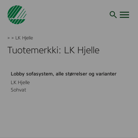
Siirry
hakuun
AVAA VALI
Joutsenmerkki
»
»
LK Hjelle
Tuotteet
Tuotemerkki: LK Hjelle
ja
palvelut
Lobby sofasystem, alle størrelser og varianter
LK Hjelle
Sohvat