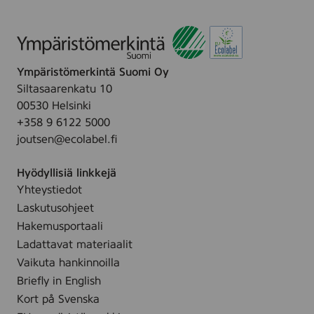
Ympäristömerkintä Suomi Oy
Siltasaarenkatu 10
00530 Helsinki
+358 9 6122 5000
joutsen@ecolabel.fi
Hyödyllisiä linkkejä
Yhteystiedot
Laskutusohjeet
Hakemusportaali
Ladattavat materiaalit
Vaikuta hankinnoilla
Briefly in English
Kort på Svenska