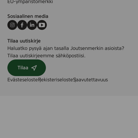
EU-ympäristömerkki
Sosiaalinen media
Instagram
Facebook
LinkedIn
Youtube
Tilaa uutiskirje
Haluatko pysyä ajan tasalla Joutsenmerkin asioista?
Tilaa uutiskirjeemme sähköpostiisi.
Tilaa
Evästeseloste
Rekisteriseloste
Saavutettavuus