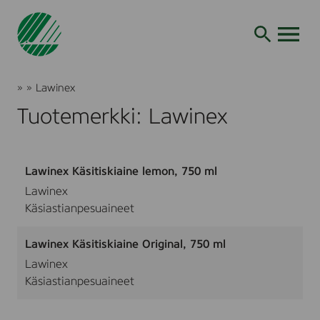
Siirry
hakuun
AVAA VALI
Joutsenmerkki
»
»
Lawinex
Tuotteet
Tuotemerkki: Lawinex
ja
palvelut
Lawinex Käsitiskiaine lemon, 750 ml
Lawinex
Käsiastianpesuaineet
Lawinex Käsitiskiaine Original, 750 ml
Lawinex
Käsiastianpesuaineet