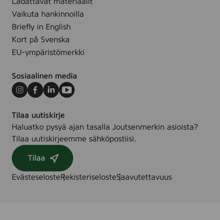
Ladattavat materiaalit
Vaikuta hankinnoilla
Briefly in English
Kort på Svenska
EU-ympäristömerkki
Sosiaalinen media
Instagram
Facebook
LinkedIn
Youtube
Tilaa uutiskirje
Haluatko pysyä ajan tasalla Joutsenmerkin asioista?
Tilaa uutiskirjeemme sähköpostiisi.
Tilaa
Evästeseloste
Rekisteriseloste
Saavutettavuus