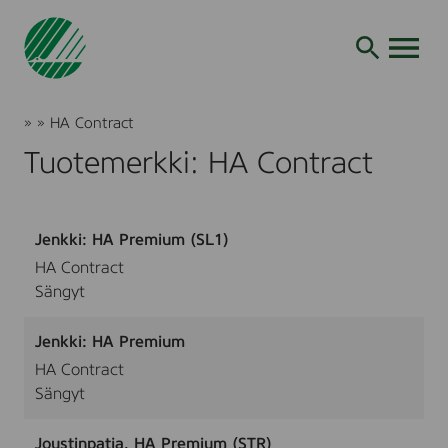
Siirry
hakuun
AVAA VALI
Joutsenmerkki
»
»
HA Contract
Tuotteet
Tuotemerkki: HA Contract
ja
palvelut
Jenkki: HA Premium (SL1)
HA Contract
Sängyt
Jenkki: HA Premium
HA Contract
Sängyt
Joustinpatja, HA Premium (STR)