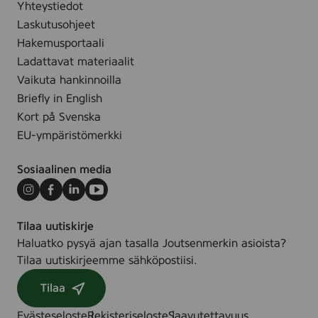
Yhteystiedot
Laskutusohjeet
Hakemusportaali
Ladattavat materiaalit
Vaikuta hankinnoilla
Briefly in English
Kort på Svenska
EU-ympäristömerkki
Sosiaalinen media
Instagram
Facebook
LinkedIn
Youtube
Tilaa uutiskirje
Haluatko pysyä ajan tasalla Joutsenmerkin asioista?
Tilaa uutiskirjeemme sähköpostiisi.
Tilaa
Evästeseloste
Rekisteriseloste
Saavutettavuus